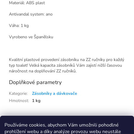
Materiál: ABS plast
Antivandal system: ano
Váha: 1 kg
Vyrobeno ve Španělsku
Kvalitní plastové provedení zásobníku na ZZ ručníky pro každý
typ toalet! Velká kapacita zásobníků Vám zajistí nižší časovou
náročnost na doplňování ZZ ručníků.
Doplňkové parametry
Kategorie
:
Zásobníky a dávkovače
Hmotnost
:
1 kg
Z
á
Používáme cookies, abychom Vám umožnili pohodlné
p
prohlížení webu a díky analýze provozu webu neustále