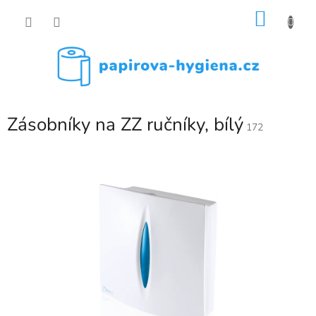
Přejít
NÁKU
na
obsah
KOŠÍK
Zásobníky na ZZ ručníky, bílý
172