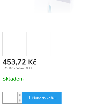
453,72 Kč
549 Kč včetně DPH
Měrná
Skladem
cena:
Přidat do košíku