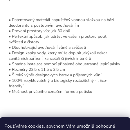
• Patentovaný materiál napuštěný vonnou složkou na bázi
deodorantu s postupným uvolňováním
• Provoní prostory více jak 30 dnů
• Perfektní způsob, jak udržet ve vašem prostoru pocit
svěžesti a čistoty
• Dlouhotrvající uvolňování vůně a svěžesti
• Design kapky vody, který může doplnit jakýkoli dekor
sanitárních zařízení, kanceláří či jiných interiérů
• Snadná instalace pomocí přibalené oboustranné lepicí pásky
• Rozměry 22,5 x 11,5 x 3,5 cm
• Široký výběr designových barev a příjemných vůní
• 100% recyklovatelný a biologicky rozložitelný - „Eco-
friendly“
• Možnost privátního označení formou potisku
Z
á
Používáme cookies, abychom Vám umožnili pohodlné