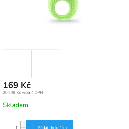
169 Kč
204,49 Kč včetně DPH
Měrná
Skladem
cena:
Přidat do košíku