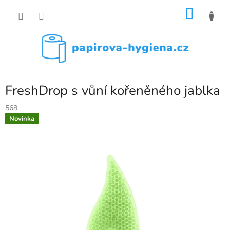
Přejít
NÁKU
na
obsah
KOŠÍK
FreshDrop s vůní kořeněného jablka
568
Novinka