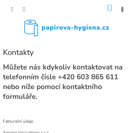
Přejít
NÁKU
na
obsah
KOŠÍK
Kontakty
Můžete nás kdykoliv kontaktovat na
telefonním čísle +420 603 865 611
nebo níže pomocí kontaktního
formuláře.
Fakturační údaje:
Xeronia Innovations s.r.o.