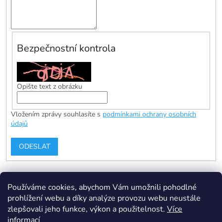
Bezpečnostní kontrola
Opište text z obrázku
Vložením zprávy souhlasíte s
podmínkami ochrany osobních
údajů
ODESLAT
Z
á
Používáme cookies, abychom Vám umožnili pohodlné
p
prohlížení webu a díky analýze provozu webu neustále
a
zlepšovali jeho funkce, výkon a použitelnost.
Více
t
informací