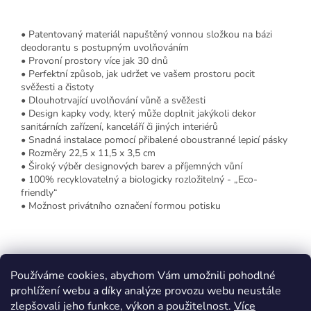
• Patentovaný materiál napuštěný vonnou složkou na bázi
deodorantu s postupným uvolňováním
• Provoní prostory více jak 30 dnů
• Perfektní způsob, jak udržet ve vašem prostoru pocit
svěžesti a čistoty
• Dlouhotrvající uvolňování vůně a svěžesti
• Design kapky vody, který může doplnit jakýkoli dekor
sanitárních zařízení, kanceláří či jiných interiérů
• Snadná instalace pomocí přibalené oboustranné lepicí pásky
• Rozměry 22,5 x 11,5 x 3,5 cm
• Široký výběr designových barev a příjemných vůní
• 100% recyklovatelný a biologicky rozložitelný - „Eco-
friendly“
• Možnost privátního označení formou potisku
Z
á
Používáme cookies, abychom Vám umožnili pohodlné
p
prohlížení webu a díky analýze provozu webu neustále
a
zlepšovali jeho funkce, výkon a použitelnost.
Více