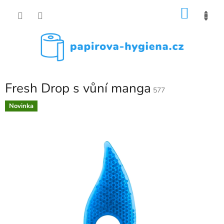
Přejít
NÁKU
na
obsah
KOŠÍK
Fresh Drop s vůní manga
577
Novinka