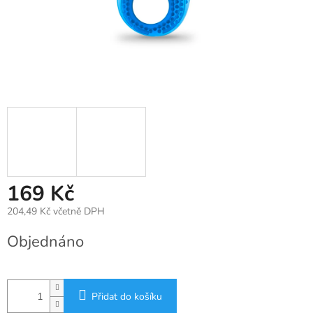
169 Kč
204,49 Kč včetně DPH
Měrná
Objednáno
cena:
Přidat do košíku