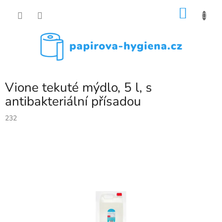
Přejít
NÁKU
na
obsah
KOŠÍK
Vione tekuté mýdlo, 5 l, s
antibakteriální přísadou
232