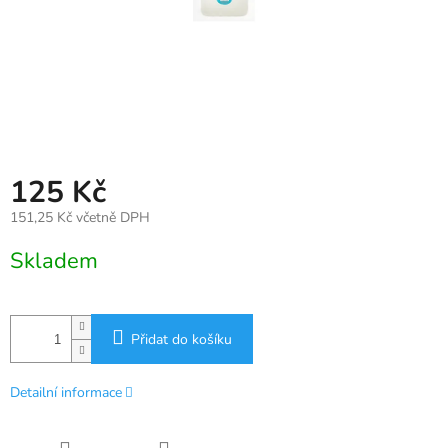
125 Kč
151,25 Kč včetně DPH
Měrná
Skladem
cena:
Přidat do košíku
Detailní informace