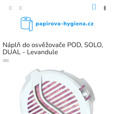
Přejít
NÁKU
na
obsah
KOŠÍK
Náplň do osvěžovače POD, SOLO,
DUAL - Levandule
390