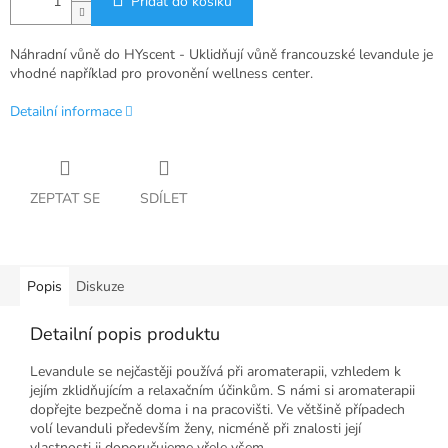
Přidat do košíku
Náhradní vůně do HYscent - Uklidňují vůně francouzské levandule je
vhodné například pro provonění wellness center.
Detailní informace
ZEPTAT SE
SDÍLET
Popis
Diskuze
Detailní popis produktu
Levandule se nejčastěji používá při aromaterapii, vzhledem k
jejím zklidňujícím a relaxačním účinkům.
S námi si aromaterapii
dopřejte bezpečně doma i na pracovišti.
Ve většině případech
volí levanduli především ženy, nicméně při znalosti její
vlastnosti ji doporučujeme vřele všem.