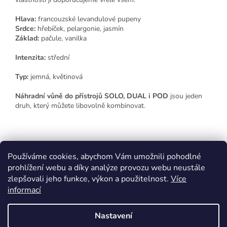
Hlava:
francouzské levandulové pupeny
Srdce:
hřebíček, pelargonie, jasmín
Základ:
pačule, vanilka
Intenzita:
střední
Typ:
jemná, květinová
Náhradní vůně do přístrojů SOLO, DUAL i POD
jsou jeden
druh, který můžete libovolně kombinovat.
Z
á
Používáme cookies, abychom Vám umožnili pohodlné
p
prohlížení webu a díky analýze provozu webu neustále
a
zlepšovali jeho funkce, výkon a použitelnost.
Více
t
informací
í
Vytvořil Shoptet
Nastavení