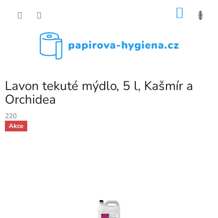
Přejít
NÁKU
na
obsah
KOŠÍK
Lavon tekuté mýdlo, 5 l, Kašmír a
Orchidea
220
Akce